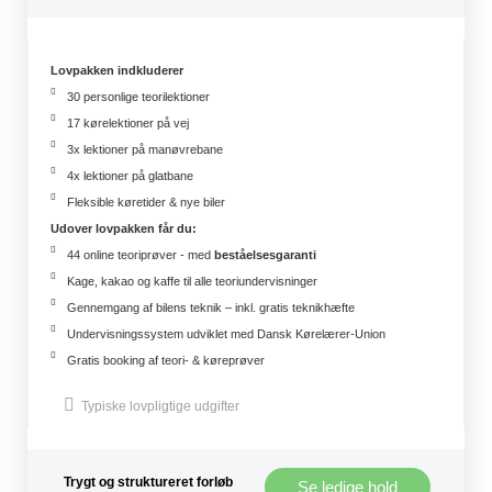
Lovpakken indkluderer
30 personlige teorilektioner
17 kørelektioner på vej
3x lektioner på manøvrebane
4x lektioner på glatbane
Fleksible køretider & nye biler
Udover lovpakken får du:
44 online teoriprøver - med
beståelsesgaranti
Kage, kakao og kaffe til alle teoriundervisninger
Gennemgang af bilens teknik – inkl. gratis teknikhæfte
Undervisningssystem udviklet med Dansk Kørelærer-Union
Gratis booking af teori- & køreprøver
Typiske lovpligtige udgifter
Trygt og struktureret forløb
Se ledige hold