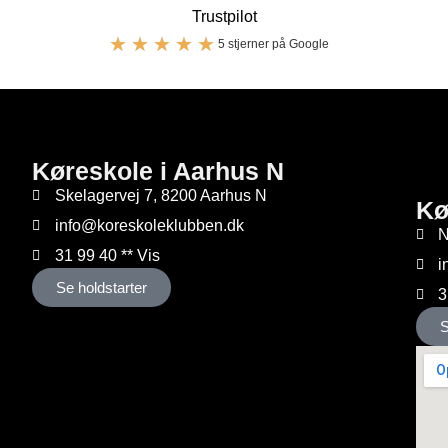
Trustpilot
★
★
★
★
★
5 stjerner på Google
Køreskole i Aarhus N
Skelagervej 7, 8200 Aarhus N
Kø
info@koreskoleklubben.dk
N
31 99 40 ** Vis
i
Se holdstarter
3
S