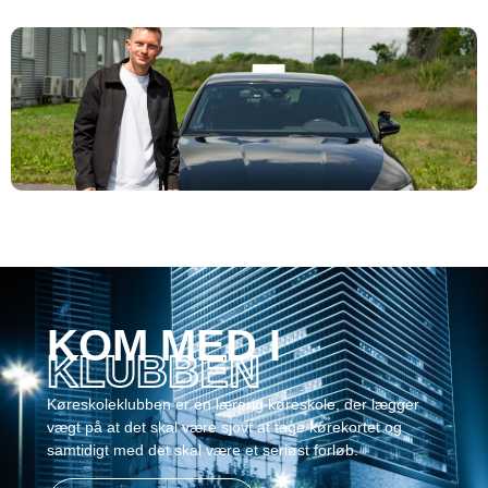
KOM MED I
KLUBBEN
Køreskoleklubben er en lærerig køreskole, der lægger
vægt på at det skal være sjovt at tage kørekortet og
samtidigt med det skal være et seriøst forløb.