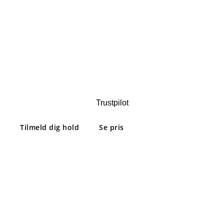
LYNKURSUS I
AARHUS · VIBY · RANDERS
Trustpilot
Tilmeld dig hold
Se pris