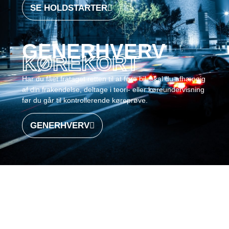
SE HOLDSTARTER
GENERHVERV
KØREKORT
Har du fået frataget retten til at føre bil, skal du afhængig
af din frakendelse, deltage i teori- eller køreundervisning
før du går til kontrollerende køreprøve.
GENERHVERV