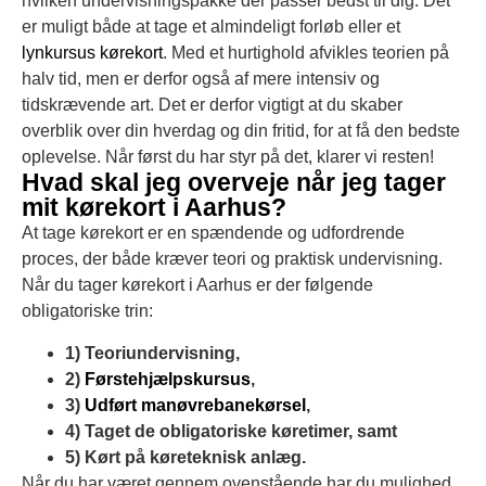
hvilken undervisningspakke der passer bedst til dig. Det
er muligt både at tage et almindeligt forløb eller et
lynkursus kørekort
. Med et hurtighold afvikles teorien på
halv tid, men er derfor også af mere intensiv og
tidskrævende art. Det er derfor vigtigt at du skaber
overblik over din hverdag og din fritid, for at få den bedste
oplevelse. Når først du har styr på det, klarer vi resten!
Hvad skal jeg overveje når jeg tager
mit kørekort i Aarhus?
At tage kørekort er en spændende og udfordrende
proces, der både kræver teori og praktisk undervisning.
Når du tager kørekort i Aarhus er der følgende
obligatoriske trin:
1) Teoriundervisning,
2)
Førstehjælpskursus
,
3)
Udført manøvrebanekørsel
,
4) Taget de obligatoriske køretimer, samt
5) Kørt på køreteknisk anlæg.
Når du har været gennem ovenstående har du mulighed