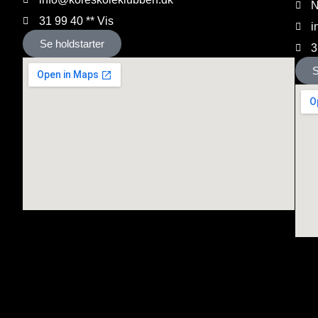
N
31 99 40 ** Vis
i
Se holdstarter
3
S