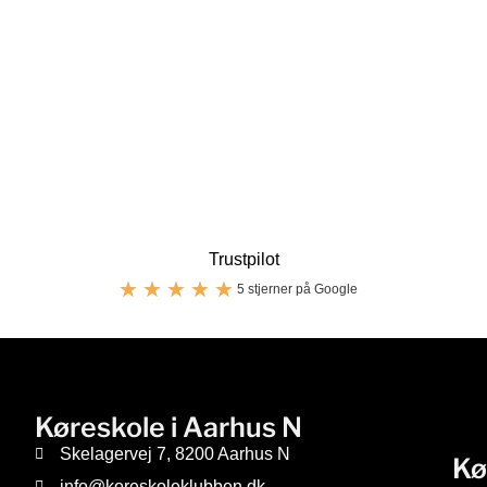
Trustpilot
★
★
★
★
★
5 stjerner på Google
Køreskole i Aarhus N
Skelagervej 7, 8200 Aarhus N
Kø
info@koreskoleklubben.dk